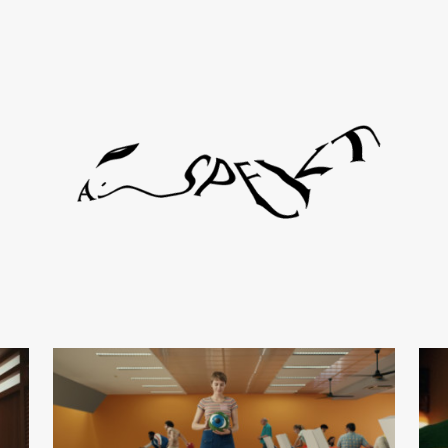
l de Viciola
Gust