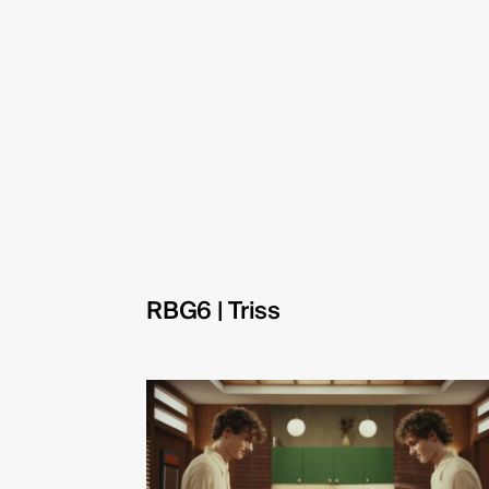
RBG6 | Triss
TYD
Danie