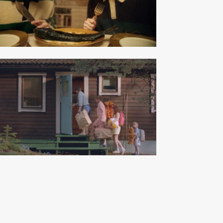
le Eismann
gman
RBG6
ct