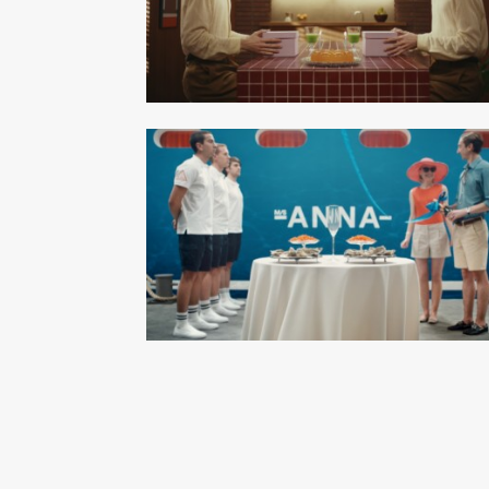
Kitty Lee S
Gustav Bonde
Dir