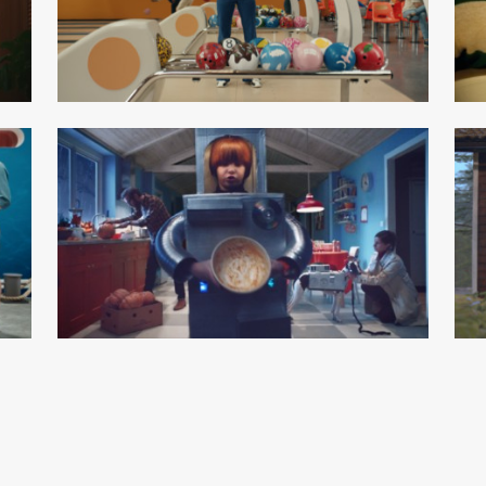
chumacher
Michel
son
Linnéa Ber
Thea Hvistendahl
ectors
About
Conta