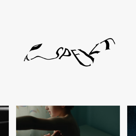
l de Viciola
Gust