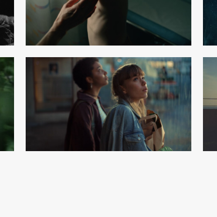
chumacher
Michel
son
Linnéa Ber
Thea Hvistendahl
ectors
About
Conta