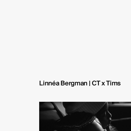
Linnéa Bergman | CT x Tims
TYD
Danie