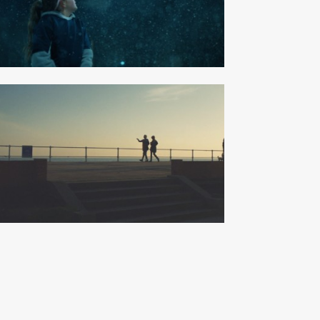
le Eismann
gman
RBG6
ct