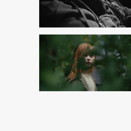
Kitty Lee S
Gustav Bonde
Dir