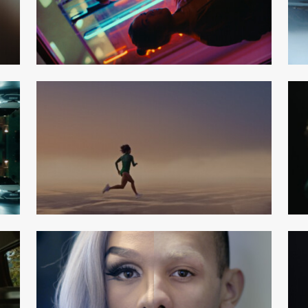
chumacher
Michel
son
Linnéa Ber
Thea Hvistendahl
ectors
About
Conta