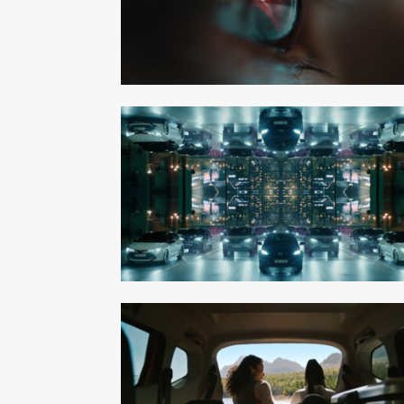
Kitty Lee S
Gustav Bonde
Dir