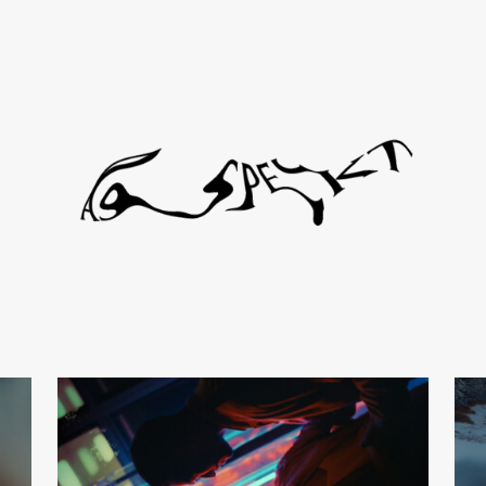
l de Viciola
Gust