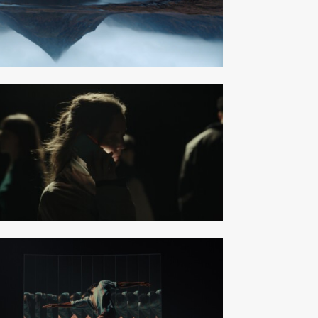
le Eismann
gman
RBG6
ct