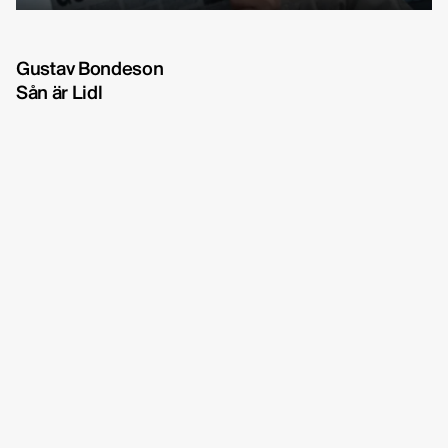
Michelle Eismann
fullscreen
Gustav Bondeson
Gustav Bondeson
Sån är Lidl
Linnéa Bergman
RBG6
Thea Hvistendahl