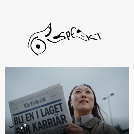
Directors
About
Contact
TYD
Daniel de Viciola
Gustav Almestål
Kitty Lee Schumacher
Vimeo
Enter